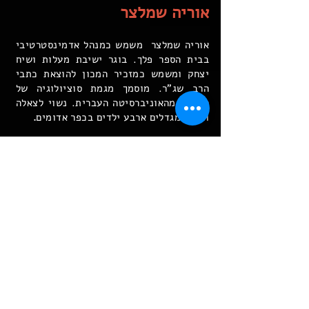
אוריה שמלצר
אוריה שמלצר משמש כמנהל אדמינסטרטיבי
בבית הספר פלך. בוגר ישיבת מעלות ושיח
יצחק ומשמש כמזכיר המכון להוצאת כתבי
הרב שג"ר. מוסמך מגמת סוציולוגיה של
החינוך מהאוניברסיטה העברית. נשוי לצאלה
.
וביחד מגדלים ארבע ילדים בכפר אדומים
שירה בן ששון פורסטנברג
שירה בן ששון פורסטנברג היא סמנכ"לית
ומנהלת מחלקת הפיתוח בקרן החדשה