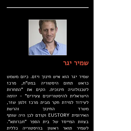
שמיר יגר
שמיר יגר הוא איש חינוך ויזם. כיום משמש
כראש תחום היסטוריה במט"ח, מרכז
לטכנולוגיה חינוכית. הקים את "התחרות
הישראלית להיסטוריונים צעירים" - יוזמה
לעידוד למידת חקר מבית מרכז זלמן שזר,
משרד החינוך והרשת
האירופית EUSTORY וקודם לכן היה שותף
בצוות המייסד של בית הספר "חברותא".
לשמיר תואר ראשון בהיסטוריה כללית