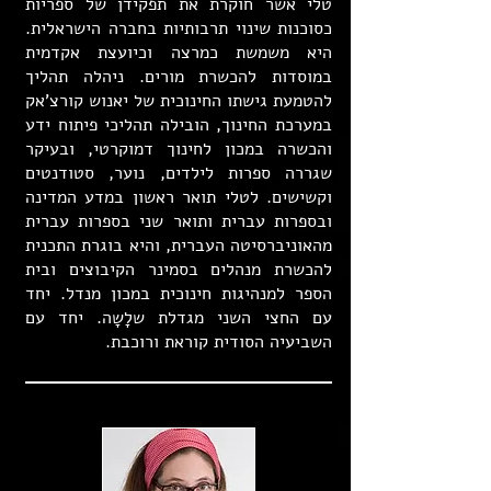
טלי אשר חוקרת את תפקידן של ספריות
כסוכנות שינוי תרבותיות בחברה הישראלית.
היא משמשת כמרצה וכיועצת אקדמית
במוסדות להכשרת מורים. ניהלה תהליך
להטמעת גישתו החינוכית של יאנוש קורצ'אק
במערכת החינוך, הובילה תהליכי פיתוח ידע
והכשרה במכון לחינוך דמוקרטי, ובעיקר
שגררה ספרות לילדים, נוער, סטודנטים
וקשישים. לטלי תואר ראשון במדע המדינה
ובספרות עברית ותואר שני בספרות עברית
מהאוניברסיטה העברית, והיא בוגרת התכנית
להכשרת מנהלים בסמינר הקיבוצים ובית
הספר למנהיגות חינוכית במכון מנדל. יחד
עם החצי השני מגדלת שלָשָה. יחד עם
השביעיה הסודית קוראת ורוכבת.